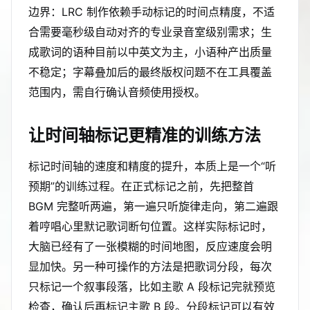
边界：LRC 制作依赖手动标记的时间点精度，不适
合需要毫秒级自动对齐的专业录音室级别需求；生
成歌词的语种目前以中英文为主，小语种产出质量
不稳定；字幕叠加后的最终版权问题不在工具覆盖
范围内，需自行确认音频使用授权。
让时间轴标记更精准的训练方法
标记时间轴的速度和精度的提升，本质上是一个“听
预期”的训练过程。在正式标记之前，先把整首
BGM 完整听两遍，第一遍只听旋律走向，第二遍跟
着哼唱心里默记歌词断句位置。这样实际标记时，
大脑已经有了一张模糊的时间地图，反应速度会明
显加快。另一种可操作的方法是把歌词分段，每次
只标记一个叙事段落，比如主歌 A 段标记完就预览
检查，确认后再标记主歌 B 段。分段标记可以有效