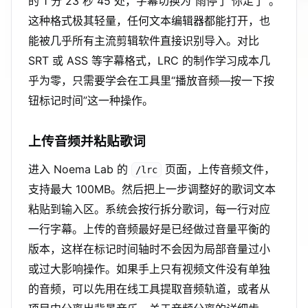
的 1 分 23 秒 45 处，字幕切换为“雨停了 你走了”。
这种格式极其轻量，任何文本编辑器都能打开，也
能被几乎所有主流剪辑软件直接识别导入。对比
SRT 或 ASS 等字幕格式，LRC 的制作学习成本几
乎为零，只需要学会在工具里“播放音频—按一下按
钮标记时间”这一种操作。
上传音频并粘贴歌词
进入 Noema Lab 的
页面，上传音频文件，
/lrc
支持最大 100MB。然后把上一步调整好的歌词文本
粘贴到输入区。系统会按行拆分歌词，每一行对应
一行字幕。上传的音频最好是已经做过音量平衡的
版本，这样在标记时间轴时不会因为局部音量过小
或过大影响操作。如果手上只有视频文件没有单独
的音频，可以先用在线工具提取音频轨道，或者从