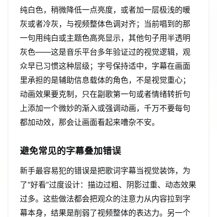
纯白色，稍微降低一点亮度，或者加一层极浅的暖
灰或者冷灰，与视频整体色调对齐；当前唱到的那
一句用纯白或主题色高亮显示，其他句子用半透明
灰色——这是音乐平台多年验证过的视觉逻辑，观
众早已习惯这种层级；字号保持适中，字幕在画面
里承担的是辅助信息载体的角色，不是视觉重心；
动画效果要克制，只在副歌第一句或者情绪转折句
上添加一个微妙的渐入或强调动画，千万不要每句
都加动效，那会让画面看起来嘈杂不安。
避免常见的字幕叠加错误
新手最容易犯的错误是把歌词字幕当视觉装饰，为
了“好看”过度设计：描边过粗、阴影过重、动态效果
过多。这些做法都会把观众的注意力从内容拉到字
幕本身，结果是削弱了视频整体的表达力。另一个