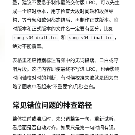
整，建议不要急于制作最终交付版 LRC。可以先生
成一个临时版本，用于检查大段时间轴和段落结
构，等音频和歌词都冻结后，再制作正式版本。临
时版本和正式版本的文件名一定要有区分，比如
和
，
song_v04_draft.lrc
song_v04_final.lrc
绝对不能覆盖。
表格里还应特别标注音频中的无词段落、口白或哼
唱片段。这些内容即使最终不写进 LRC，也会影响
时间轴校对时的判断，有时候校准失败就是因为忽
略了图表中看起来“不重要”的几秒空白。
常见错位问题的排查路径
整体提前或滞后时，先只调整第一句，重新试听，
看后面是否自动对齐。如果只是第一句时间有误，