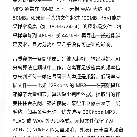
曲来说都够用——一张 4 分钟左右的 320kbps
MP3 通常在 10MB 上下，无损 WAV 大约 40-
50MB。如果你手头的文件超过 100MB，很可能是
采样率极高（如 96kHz/24bit）的母带级文件，将
采样率降到 48kHz 或 44.1kHz 再导出一般就能满
足要求，且对分离结果几乎没有可感知的影响。
音质遵循一条简单原则：输入越好，输出越好。AI
分离算法在频域中工作，它需要足够密集的频率信
息来判断每一帧信号属于人声还是乐器。低码率有
损文件——比如 128kbps 的 MP3——在高频段压
缩掉了大量细节，算法缺少判断依据，提取出的伴
奏往往会发闷、镲片模糊、某些乐器像被裹了一层
毛毡。如果条件允许，优先选择 320kbps MP3、
FLAC 或 WAV 等无损格式。无损文件保留了从
20Hz 到 20kHz 的完整频响，算法有最丰富的频谱