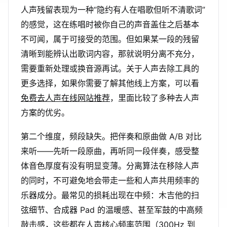
人声残留表现为一种“隐约有人在唱歌但听不清歌词”
的感觉，这在练唱时被你自己的声音盖住之后基本
不可闻，属于可接受的范围。但如果某一段的残留
清晰到能辨认出歌词内容，那就说明分离不充分，
需要重新处理或换音源再试。关于人声去除工具的
更多选择，如果你需要了解其他线上方案，可以看
免费去人声在线网站推荐
，里面比较了多种去人声
方案的优劣。
第二个维度，频段缺失。把伴奏和原曲做 A/B 对比
来听——先听一段原曲，再听同一段伴奏，感受整
体音色厚度有没有明显变薄。分离算法在移除人声
的同时，不可避免地会带走一些和人声共用频率的
乐器成分。最常见的损耗出现在中频：木吉他的扫
弦细节、合成器 Pad 的温暖感、甚至军鼓的中高频
敲击感，这些都在人声核心频率范围（300Hz 到