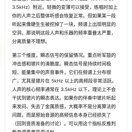
3.5kHz）附近。轻微的变薄可以接受，练唱时加上
你的人声之后整体听感会恢复正常。但如果某一段
听起来像硬生生被挖掉了一块，频谱上出现明显的
空洞，那说明这段人声和乐器的频率重叠太严重，
分离质量不理想。
第三个维度，瞬态信号的保留情况。重点听军鼓的
冲击感和镲片的清脆度。瞬态信号是持续时间极
短、能量集中的声音事件，它们在频谱上分布很
广，尤其是镲片在 5kHz 以上的高频段非常活跃。
人声的核心频率通常在 3.5kHz 以下，理论上不会
干扰到镲片的瞬态表达。如果你的伴奏中镲片听起
来发闷、失去了金属质感，大概率不是分离算法的
问题，而是原始音源的高频信息本身已经损失了
（回到音质准备的讨论）。可以用这个指标反推判