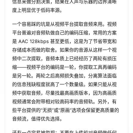
信息来做分割决策，结果在人声与乐器的边界清晰
度上明显优于低码率源。
一个容易踩的坑是从视频平台提取音频来用。视频
平台普遍对音频轨做自己的编码压缩，常用的方案
是 AAC 128kbps 甚至更低，这是为了节省带宽和
存储成本而做的取舍。如果你的音源从这样一个视
频中二次提取，音频本质上已经经历了两轮有损压
缩——视频平台的编码是一轮，你提取工具再编码
是另一轮。两轮之后高频损失叠加，分离算法面临
的信息残缺程度就高了一个数量级。如果只能从视
频中获取音频，尽量找最高画质版本，因为高画质
视频通常会附带相对较高码率的音频轨。另外，有
些平台提供的“无损”或“原画”选项会保留更高质量的
音频流，值得优先选择。
还有一点容易被忽视：不要在上传前对音频做任何