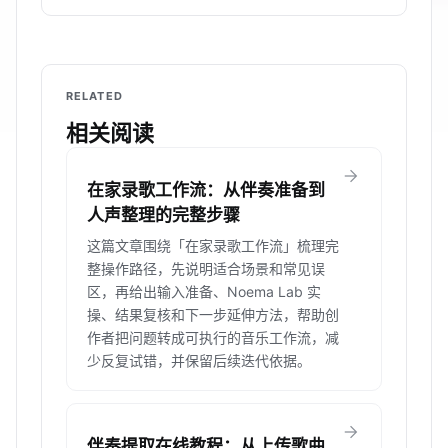
RELATED
相关阅读
arrow_forward
在家录歌工作流：从伴奏准备到
人声整理的完整步骤
这篇文章围绕「在家录歌工作流」梳理完
整操作路径，先说明适合场景和常见误
区，再给出输入准备、Noema Lab 实
操、结果复核和下一步延伸方法，帮助创
作者把问题转成可执行的音乐工作流，减
少反复试错，并保留后续迭代依据。
arrow_forward
伴奏提取在线教程：从上传歌曲