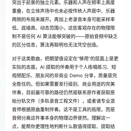
突出于前景的独立元素。乐器和人声在频率上高度
重叠，在立体声场中也未必按传统人声居中、乐器
两侧的布局来展开。再加上老录音本身可能采样率
低、底噪高、动态范围小，这些客观存在的物理限
制不是任何 AI 算法能够突破的——原始音频中缺乏
的区分信息，算法再聪明也无法凭空创造。
对于这类歌曲，把期望值设定在“够用”的层面上是更
实际的态度。AI 提取的伴奏用于个人练唱练习、短
视频配乐、朋友间的非商业 Demo 分享，质量是完
全胜任的。但如果需要发行级别、商业用途的完美
伴奏，目前最可靠的路径仍然是联系原作者获取原
始分轨文件（多轨录音工程文件），或者请专业混
音师根据原曲重制伴奏。这不是工具的局限，而是
音频分离这件事本身的物理边界使然。理解这一
点，能帮你更理性地判断什么歌值得提取、提取结