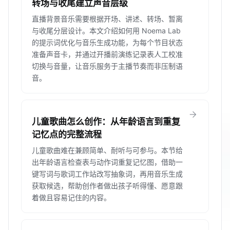
转场与收尾建立声音层级
直播背景音乐需要根据开场、讲述、转场、暂离
与收尾分层设计。本文介绍如何用 Noema Lab
的提示词优化与音乐生成功能，为每个节目状态
准备声音卡，并通过开播前演练记录表人工校准
切换与音量，让音乐服务于主播节奏而非压制语
音。
arrow_forward
儿童歌曲怎么创作：从年龄语言到重复
记忆点的完整流程
儿童歌曲难在兼顾简单、耐听与可参与。本节给
出年龄语言检查表与动作词重复记忆图，借助一
键写词与歌词工作站改写抽象词，再用音乐生成
获取候选，帮助创作者做出孩子听得懂、愿意跟
着做且容易记住的内容。