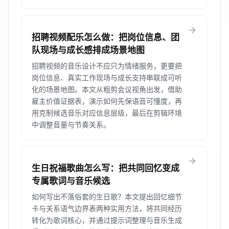
arrow_forward
招聘视频配乐怎么做：把岗位信息、团
队现场与成长感排成场景地图
招聘视频的音乐设计不应只为情绪服务，更要把
岗位信息、真实工作现场与成长支持串联成可听
化的场景地图。本文从粗剪会议视角出发，借助
雇主价值证据表，演示如何先保语音可懂度，再
用克制候选音乐对应信息层级，最后在剪辑环境
中调整音量与节奏关系。
arrow_forward
生日祝福歌曲怎么写：把共同回忆变成
专属歌词与音乐候选
如何写出不落俗套的生日歌？本文提出回忆细节
卡与关系语气边界表两种实用方法，将共同经历
转化为歌词核心，并通过提示词整理与音乐生成