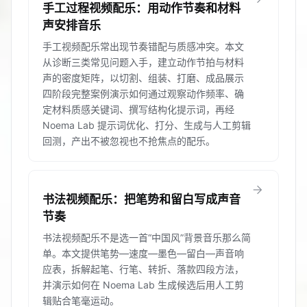
手工过程视频配乐：用动作节奏和材料
声安排音乐
手工视频配乐常出现节奏错配与质感冲突。本文
从诊断三类常见问题入手，建立动作节拍与材料
声的密度矩阵，以切割、组装、打磨、成品展示
四阶段完整案例演示如何通过观察动作频率、确
定材料质感关键词、撰写结构化提示词，再经
Noema Lab 提示词优化、打分、生成与人工剪辑
回测，产出不被忽视也不抢焦点的配乐。
arrow_forward
书法视频配乐：把笔势和留白写成声音
节奏
书法视频配乐不是选一首“中国风”背景音乐那么简
单。本文提供笔势—速度—墨色—留白—声音响
应表，拆解起笔、行笔、转折、落款四段方法，
并演示如何在 Noema Lab 生成候选后用人工剪
辑贴合笔毫运动。