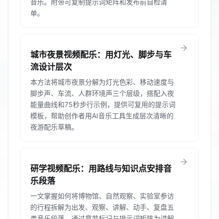
音乐。附带可复制提示词矩阵和发布前自检清
单。
arrow_forward
城市夜景视频配乐：用灯光、脚步与车
流设计层次
本方法将城市夜景分解为灯光色彩、移动速度与
脚步声、车流、人群环境声三个层级，搭配入夜
能量曲线和75秒步行示例，提供可复用的提示词
模板，帮助创作者用AI音乐工具生成层次清晰的
夜游配乐草稿。
arrow_forward
研学视频配乐：用路线与知识点安排音
乐段落
一文掌握如何将博物馆、自然观察、实验室参访
的行程拆解为出发、观察、讲解、动手、复盘五
类音乐段落，通过章节标记与提示词矩阵为讲解