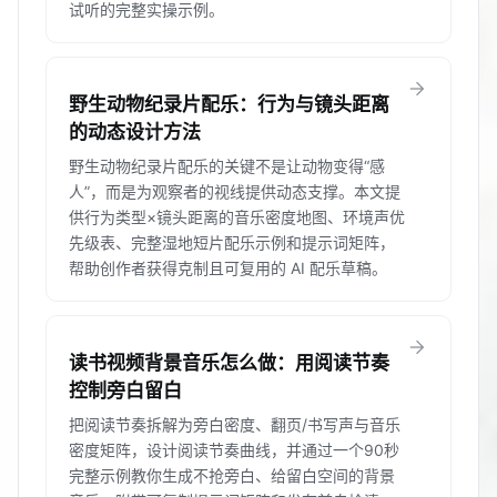
试听的完整实操示例。
arrow_forward
野生动物纪录片配乐：行为与镜头距离
的动态设计方法
野生动物纪录片配乐的关键不是让动物变得“感
人”，而是为观察者的视线提供动态支撑。本文提
供行为类型×镜头距离的音乐密度地图、环境声优
先级表、完整湿地短片配乐示例和提示词矩阵，
帮助创作者获得克制且可复用的 AI 配乐草稿。
arrow_forward
读书视频背景音乐怎么做：用阅读节奏
控制旁白留白
把阅读节奏拆解为旁白密度、翻页/书写声与音乐
密度矩阵，设计阅读节奏曲线，并通过一个90秒
完整示例教你生成不抢旁白、给留白空间的背景