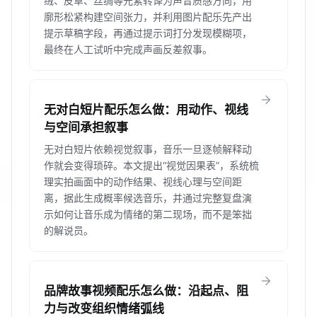
绒、皮草、丝绸等元素转译为声音质感方向，用
廓形松紧构建空间张力，并利用图片配乐先产出
提示草稿字段，再通过提示词打分发现模糊项，
最终在人工试听中完成声画反差叙事。
arrow_forward
无对白短片配乐怎么做：用动作、视线
与空间承担叙事
无对白短片依赖视觉叙事，音乐一旦逐帧解释动
作就会变得琐碎。本文提出“视觉因果表”，系统梳
理实拍画面中的动作结果、视线心理与空间距
离，据此生成概率候选音乐，并通过完整复盘演
示如何让音乐成为情绪的第二现场，而不是笨拙
的解说员。
arrow_forward
品牌故事视频配乐怎么做：沿起点、阻
力与改变组织情绪弧线