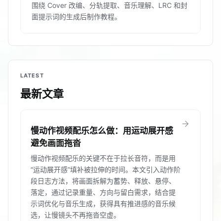
围绕 Cover 改编、分轨提取、音乐理解、LRC 和封
面提示词的生成后制作教程。
LATEST
最新文章
arrow_forward
慢动作视频配乐怎么做：用运动展开感
避免画面拖沓
慢动作视频配乐的关键不在于拉长音符，而是用
“运动展开感”填补被拉伸的时间。本文引入动作阶
段日志方法，将画面拆解为蓄势、释放、悬停、
落定，通过记录重量、方向与留白需求，结合提
示词优化与音乐生成，获得具有推进感的音乐候
选，让慢镜头不再拖沓空虚。