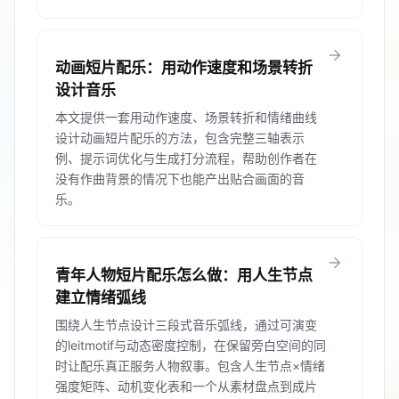
arrow_forward
动画短片配乐：用动作速度和场景转折
设计音乐
本文提供一套用动作速度、场景转折和情绪曲线
设计动画短片配乐的方法，包含完整三轴表示
例、提示词优化与生成打分流程，帮助创作者在
没有作曲背景的情况下也能产出贴合画面的音
乐。
arrow_forward
青年人物短片配乐怎么做：用人生节点
建立情绪弧线
围绕人生节点设计三段式音乐弧线，通过可演变
的leitmotif与动态密度控制，在保留旁白空间的同
时让配乐真正服务人物叙事。包含人生节点×情绪
强度矩阵、动机变化表和一个从素材盘点到成片