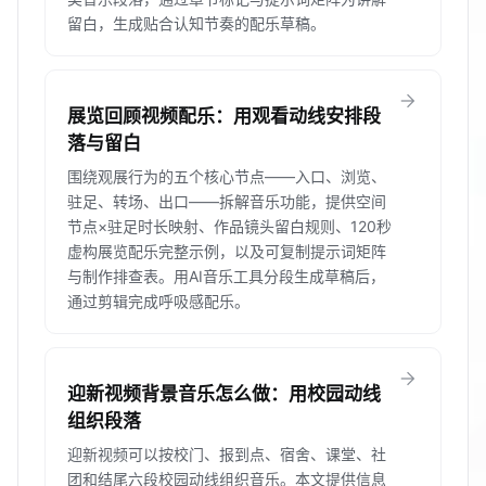
留白，生成贴合认知节奏的配乐草稿。
arrow_forward
展览回顾视频配乐：用观看动线安排段
落与留白
围绕观展行为的五个核心节点——入口、浏览、
驻足、转场、出口——拆解音乐功能，提供空间
节点×驻足时长映射、作品镜头留白规则、120秒
虚构展览配乐完整示例，以及可复制提示词矩阵
与制作排查表。用AI音乐工具分段生成草稿后，
通过剪辑完成呼吸感配乐。
arrow_forward
迎新视频背景音乐怎么做：用校园动线
组织段落
迎新视频可以按校门、报到点、宿舍、课堂、社
团和结尾六段校园动线组织音乐。本文提供信息