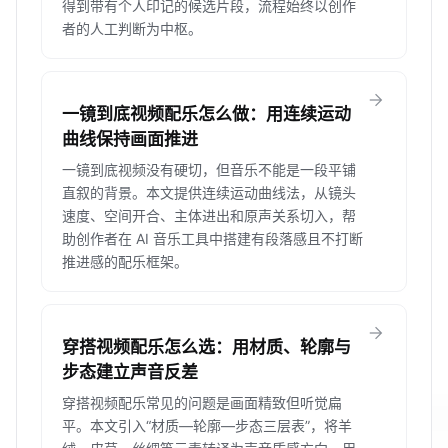
得到带有个人印记的候选片段，流程始终以创作
者的人工判断为中枢。
arrow_forward
一镜到底视频配乐怎么做：用连续运动
曲线保持画面推进
一镜到底视频没有硬切，但音乐不能是一段平铺
直叙的背景。本文提供连续运动曲线法，从镜头
速度、空间开合、主体进出和原声关系切入，帮
助创作者在 AI 音乐工具中搭建有段落感且不打断
推进感的配乐框架。
arrow_forward
穿搭视频配乐怎么选：用材质、轮廓与
步态建立声音反差
穿搭视频配乐常见的问题是画面精致但听觉扁
平。本文引入“材质—轮廓—步态三层表”，将羊