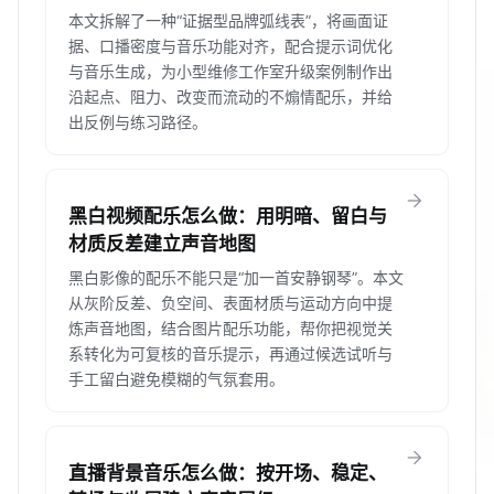
本文拆解了一种“证据型品牌弧线表”，将画面证
据、口播密度与音乐功能对齐，配合提示词优化
与音乐生成，为小型维修工作室升级案例制作出
沿起点、阻力、改变而流动的不煽情配乐，并给
出反例与练习路径。
arrow_forward
黑白视频配乐怎么做：用明暗、留白与
材质反差建立声音地图
黑白影像的配乐不能只是“加一首安静钢琴”。本文
从灰阶反差、负空间、表面材质与运动方向中提
炼声音地图，结合图片配乐功能，帮你把视觉关
系转化为可复核的音乐提示，再通过候选试听与
手工留白避免模糊的气氛套用。
arrow_forward
直播背景音乐怎么做：按开场、稳定、