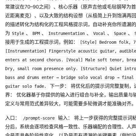
常建议在70–90之间）、核心乐器（原声吉他或毛毡钢琴为
近距离麦克）、以及大致的结构设想（从极简上升到饱满再回
的描述转化为结构化的工程风格提示词，自动补充你所遗漏
为
、
、
、
、
、
Style
BPM
Instrumentation
Vocal
Space
接用于生成的工程提示词，例如：
[Style] Bedroom folk, 7
[Instrumentation] Fingerstyle acoustic guitar, audibl
enters at second chorus. [Vocal] Male soft tenor, bre
Dry, small room presence only. [Structure] Quiet intr
bass and drums enter → bridge solo vocal drop → final
下一步： 将优化后的提示词完整复制，
guitar solo fade.
界： 优化器基于你提供的输入进行组合与补全，输出质量与输
定义与常用范式差异较大，可能需要多轮微调才能准确对齐
入口：
输入： 将上一步获得的完整提示词粘
/prompt-score
分后，系统会逐项检查风格一致性、乐器编配的合理性、人
令是否具备阶段性变化、以及是否有遗漏的关键要素（例如没