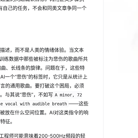
都有自己的任务，不会和同类文章争同一个
本描述，而不是人类的情绪体验。当文本
是训练数据中那些被标注为悲伤的歌曲所共
编曲、长线条的旋律。问题在于，这些特
I一个“悲伤”的标签时，它只是从统计上
可言的通用歌曲。要打破这个困局，必须
。与其说“悲伤”，不如写
A minor, 72
——这些
le vocal with audible breath
被放在什么空间位置。AI对这类指令的响
频特征。
程师可能意味着200-500Hz频段的轻