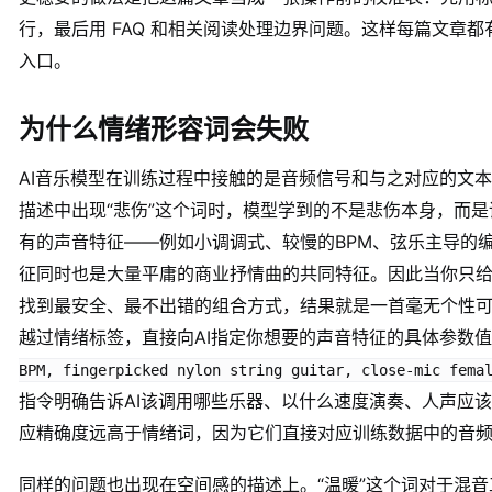
行，最后用 FAQ 和相关阅读处理边界问题。这样每篇文章
入口。
为什么情绪形容词会失败
AI音乐模型在训练过程中接触的是音频信号和与之对应的文
描述中出现“悲伤”这个词时，模型学到的不是悲伤本身，而
有的声音特征——例如小调调式、较慢的BPM、弦乐主导的
征同时也是大量平庸的商业抒情曲的共同特征。因此当你只给A
找到最安全、最不出错的组合方式，结果就是一首毫无个性
越过情绪标签，直接向AI指定你想要的声音特征的具体参数值
BPM, fingerpicked nylon string guitar, close-mic fema
指令明确告诉AI该调用哪些乐器、以什么速度演奏、人声应该
应精确度远高于情绪词，因为它们直接对应训练数据中的音
同样的问题也出现在空间感的描述上。“温暖”这个词对于混音工