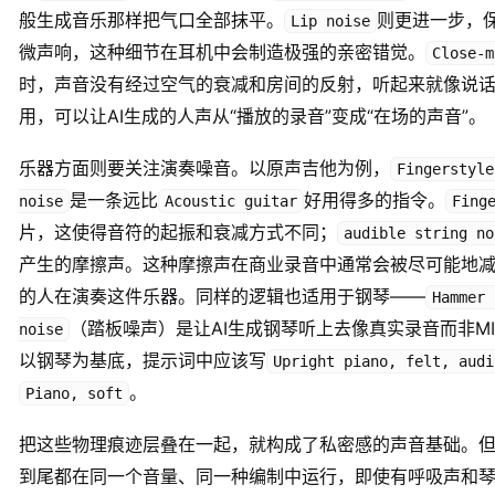
般生成音乐那样把气口全部抹平。
则更进一步，
Lip noise
微声响，这种细节在耳机中会制造极强的亲密错觉。
Close-m
时，声音没有经过空气的衰减和房间的反射，听起来就像说
用，可以让AI生成的人声从“播放的录音”变成“在场的声音”。
乐器方面则要关注演奏噪音。以原声吉他为例，
Fingerstyle
是一条远比
好用得多的指令。
noise
Acoustic guitar
Fing
片，这使得音符的起振和衰减方式不同；
audible string no
产生的摩擦声。这种摩擦声在商业录音中通常会被尽可能地
的人在演奏这件乐器。同样的逻辑也适用于钢琴——
Hammer 
（踏板噪声）是让AI生成钢琴听上去像真实录音而非M
noise
以钢琴为基底，提示词中应该写
Upright piano, felt, audi
。
Piano, soft
把这些物理痕迹层叠在一起，就构成了私密感的声音基础。
到尾都在同一个音量、同一种编制中运行，即使有呼吸声和