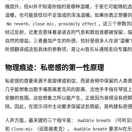
微提升，但AI并不知道你指的是哪种温暖，于是它可能随机
温暖，也可能是低切不足造成的浑浊温暖。如果你真正想要的
，这三个参数共
No reverb, close mic, proximity effect
经过反射，近麦克意味着录进去的气息和唇齿音都被保留，
自然的增益。三者叠加产生的听感，恰好是很多人在说“温暖
听感翻译成这些具体的参数项，是让AI音乐从通用走向专属
物理痕迹：私密感的第一性原理
私密感的首要来源不是旋律或和弦，而是音频中保留的人类
几乎能想象出歌手嘴唇离麦克风的距离、吉他手手指在琴弦
安静的氛围。这些想象之所以能产生，正是因为音频没有把那
除。因此，在提示词中主动要求保留这些瑕疵，是构建私密
人声方面，最关键的三个指令是：
（可听见
Audible breath
和
（近距离麦克）。
要求AI在
Close-mic
Audible breath