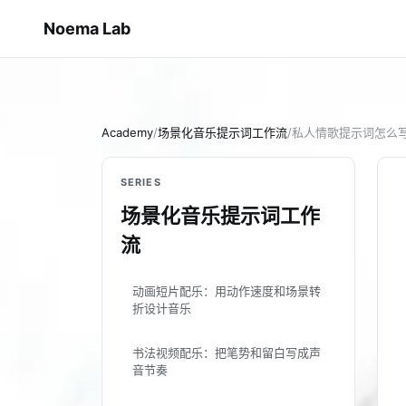
Noema Lab
Academy
/
/
场景化音乐提示词工作流
私人情歌提示词怎么
SERIES
场景化音乐提示词工作
流
动画短片配乐：用动作速度和场景转
折设计音乐
书法视频配乐：把笔势和留白写成声
音节奏