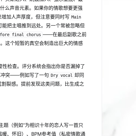
少什么声音元素。如果你的情歌想要更强
来增加人声厚度，但注意要同时写
Main
可能把主唱推到远处。另一个常被忽略但
——在最后副歌之前
fore final chorus
入。这个短暂的真空会制造出巨大的情感
完整性检查。评分系统会指出你是否漏掉了
的冲突——例如写了一句
却同
Dry vocal
成割裂感。提前发现这类问题，比生成之
主题（例如“为相识十年的恋人写一首只
温暖、怀旧）、BPM参考值（私密情歌通