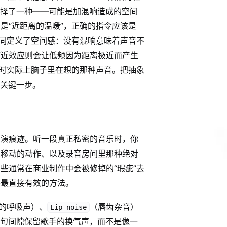
选择了一种——可能是加混响造成的空间
是“近距离的温暖”，正确的指令应该是
同定义了空间感：没有混响意味着声音不
临近效应则会让低频因为距离极近而产生
”时实际上脑子里在想的那种声音。把抽象
的关键一步。
表演痕迹。听一段真正私密的音乐时，你
上移动的动作、以及录音房间里那种绝对
些通常在商业制作中会被修掉的“瑕疵”去
感最直接有效的方法。
的呼吸声）、
（唇齿杂音）
Lip noise
乐句间隙保留歌手的换气声，而不是像一