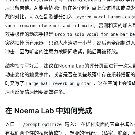
后只留吉他。AI能清楚地理解在各个时间点上应该增加或减
烈的对比，可以在副歌部分加入
Layered vocal harmonies
，否则和声的加入
vocal remains close-mic and intimate
效果极佳的动态手段是
Drop to solo vocal for one bar be
突然抽掉所有乐器，只留人声清唱一小节，然后再全编制进
冲击，因为听者的注意力被瞬间收紧，随后再被释放。
结构指令写好后，建议在Noema Lab的评分页面进行一次
动态变化的触发事件，或者是否在某些段落中存在乐器搭配
时又写了
，这在空间上会造
Large hall reverb on guitar
后再反复猜原因要高效得多。
在 Noema Lab 中如何完成
入口：
输入： 在优化页面的表单中填入
/prompt-optimize
有我们两个懂的私密情歌”）、想要的情绪词（私密、脆弱、