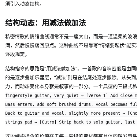
须引入动态结构。
结构动态：用减法做加法
私密情歌的情绪曲线通常不是一座大山，而是一道温柔的波
满，然后慢慢落回原点。这种曲线不是靠写“情绪要起伏”能
逐段规定。
结构指令的思路是“用减法做加法”。一首歌的音响密度是由同
的是逐步叠加乐器层，“减法”则是在结尾处逐步撤除。从头
力，而动态变化本身就是叙事的一部分。一个典型的三段式
fingerstyle guitar, very quiet → [Verse 1] Add close-
Bass enters, add soft brushed drums, vocal becomes fu
Back to guitar and vocal, slightly more present → [Ch
strings pad → [Outro] Strip back to solo guitar, last
这段结构指令的价值在于每一阶段的变化都有具体的触发事