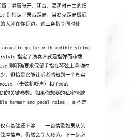
保留了嘴唇张开、闭合、湿润时产生的细
则指定了录音距离，当麦克距离极近
ic
话的人就在你耳边。这三条指令同时使
 acoustic guitar with audible string
指定了演奏方式是指弹而非拨
erstyle
则明确要求保留手指在琴弦上滑动时
ise
减少，但恰是它能让听者感知到一个真实
（击弦机噪声）和
noise
Pedal
IDI的关键参数。如果你想要的私密情歌
，而不是
ble hammer and pedal noise
但仅有基础还不够——一首情歌如果从头
琴弦摩擦声，仍然会令人疲劳。下一步必