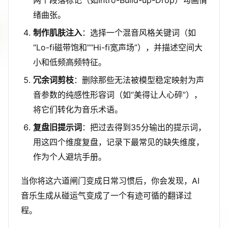
两个段落标记（如Intro-Build-up-Drop）勾画情
绪曲张。
制作肌肤注入
：选择一个混音风格关键词（如
“Lo-fi磁带饱和”“Hi-fi宽声场”），并描述空间大
小和低频高频特征。
冗余词剪枝
：删除那些无法被模型稳定映射为声
音参数的纯感性形容词（如“美得让人心碎”），
将它们转化为音乐术语。
复盘旧提示词
：把过去得到35分输出的提示词，
用这四个维度复盘，记录下最常见的缺失维度，
作为个人避坑手册。
当你将这六道闸门变成日常习惯后，你会发现，AI
音乐生成从碰运气变成了一个有迹可循的翻译过
程。