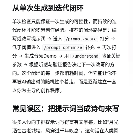
从单次生成到迭代闭环
单次检查只能保证一次生成的可控性，而持续的迭
代闭环才能积累创作经验。推荐的闭环路径是：编
写或改写提示词 → 送入
打分 →
/prompt-score
低于阈值进入
补充 → 再次打
/prompt-optimize
分 → 生成音频Demo → 用
验证关键
/understand
参数 → 根据听感与验证报告决定下一次改写的方
向。这个闭环的每一步都消耗时间，但它能让你不
再被AI输出时的随机性牵着走，而是逐渐建立一套
以你为主导的创作秩序。
常见误区：把提示词当成诗句来写
很多人倾向于把提示词写得富有文学感，比如“月光
洒在古老城墙，风穿过千年叹息”，这句话在人类阅