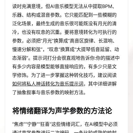
读时充满意境，但AI音乐模型无法从中提取BPM、
乐器、结构或混音参数。它只能匹配到一些模糊的
泛化场景，最终生成的音乐很可能既没有月光的清
冷，也没有叹息的沉重。要将意境转化为可执行的
参数，必须把“月光”换算成“高音区旋律、长混响、
慢速分解和弦”，“叹息”换算成“大提琴低音延留、动
态渐弱”。提示词打分会很直观地告诉你:你的描述中
有多少内容是模型能够直接响应的，有多少只是文
学修饰。为了进一步掌握这种转化技巧，建议阅读
如何将私人神话转化为音乐提示词
，其中详细讲解
了抽象叙事与音乐参数的映射方法。
将情绪翻译为声学参数的方法论
“焦虑”“宁静”“狂喜”这些情绪词汇，在AI模型中必须
通过声学参数进行二次编码。一条比较成熟的映射