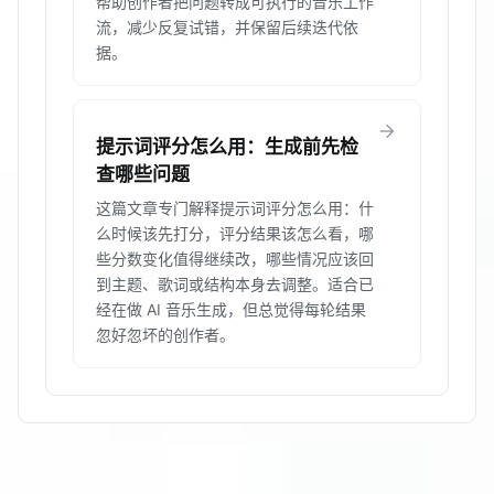
帮助创作者把问题转成可执行的音乐工作
流，减少反复试错，并保留后续迭代依
据。
arrow_forward
提示词评分怎么用：生成前先检
查哪些问题
这篇文章专门解释提示词评分怎么用：什
么时候该先打分，评分结果该怎么看，哪
些分数变化值得继续改，哪些情况应该回
到主题、歌词或结构本身去调整。适合已
经在做 AI 音乐生成，但总觉得每轮结果
忽好忽坏的创作者。