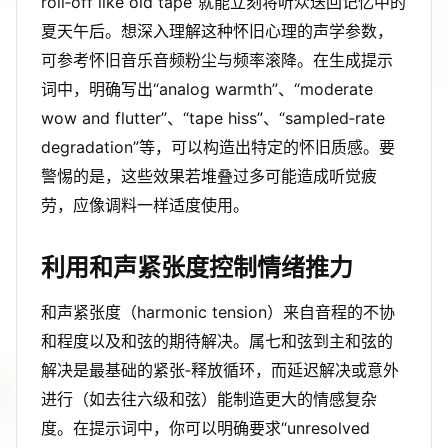
roll‑off like old tape”就能立刻将听众送回记忆中的
夏天午后。想深入理解这种怀旧心理的声学参数，
可参考怀旧音乐音频粉尘与频率滚降。在生成提示
词中，明确写出“analog warmth”、“moderate
wow and flutter”、“tape hiss”、“sampled‑rate
degradation”等，可以构造出特定的怀旧质感。要
警惕的是，这些效果若堆叠过多可能造成听觉疲
劳，应像调料一样适度使用。
利用和声紧张度控制情绪推力
和声紧张度（harmonic tension）来自音程的不协
和程度以及和弦的期待解决。属七和弦到主和弦的
解决是最基础的紧张‑释放循环，而延迟解决或意外
进行（如去往六级和弦）能制造更大的情感复杂
度。在提示词中，你可以明确要求“unresolved