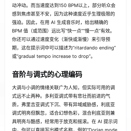
动冲动。而当速度达到150 BPM以上，部分听众会
感到焦虑甚至不安，因为这种速度近乎生理极限的
强迫。因此，在用 AI 生成音乐时，给出精确的
BPM 值（或范围）远比写“快一点”“慢一点”有效。
你还可以通过速度变化（渐快或渐慢）来引导预
期，这在提示词中可以描述为“ritardando ending”
或“gradual tempo increase to drop”。
音阶与调式的心理编码
大调与小调的情绪关联广为人知，但实际可用的调
式远不止两种。多利亚调式带有悲壮而前进的气
质，弗里吉亚调式下沉、带有异域威胁感，利底亚
调式明亮但飘忽，适合幻想色彩，混合利底亚则兼
具明亮与酷感，经常用于放克和摇滚。在 AI 提示词
中，你可以直接写出模式名称，例如“Dorian mode