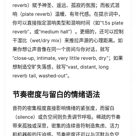
reverb）赋予神圣、遥远、孤寂的氛围；而板式混
响（plate reverb）温暖、有年代感。在提示词中，
你可以直接指定混响类型和混响时间（如“1.5s plate
reverb”，或“medium hall”）。更细的，还可以控制
干湿比（wet/dry mix）来推拉声源的心理距离。如
果你想让声音像在同一个房间与你对话，就写
“close‑up, intimate, very little reverb, dry”；如果
想制造空旷失落感，就写“vast, distant, long
reverb tail, washed‑out”。
节奏密度与留白的情绪语法
音符的密集程度直接影响情绪的紧张度，而留白
（silence）或负空间则负责调节呼吸。稀疏的节奏
带来孤独或深思，密集的连续音符制造焦虑、活力
和机器般的压迫感。节奏密度还可以与
沉默与负空