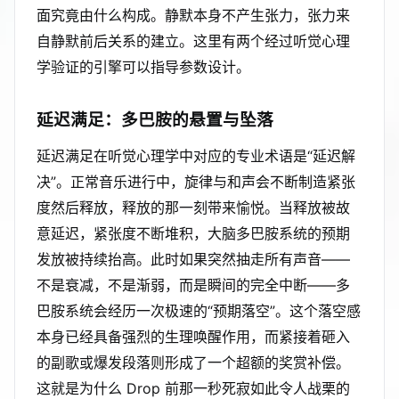
面究竟由什么构成。静默本身不产生张力，张力来
自静默前后关系的建立。这里有两个经过听觉心理
学验证的引擎可以指导参数设计。
延迟满足：多巴胺的悬置与坠落
延迟满足在听觉心理学中对应的专业术语是“延迟解
决”。正常音乐进行中，旋律与和声会不断制造紧张
度然后释放，释放的那一刻带来愉悦。当释放被故
意延迟，紧张度不断堆积，大脑多巴胺系统的预期
发放被持续抬高。此时如果突然抽走所有声音——
不是衰减，不是渐弱，而是瞬间的完全中断——多
巴胺系统会经历一次极速的“预期落空”。这个落空感
本身已经具备强烈的生理唤醒作用，而紧接着砸入
的副歌或爆发段落则形成了一个超额的奖赏补偿。
这就是为什么 Drop 前那一秒死寂如此令人战栗的