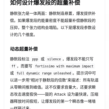
如何设计爆发段的超量补偿
静默张力是一体两面：静默制造悬置，爆发提供补
偿。如果爆发段的能量密度不能超量补偿静默段的
压抑，整个张力结构会塌陷。以下是爆发段参数设
计的几个维度。
动态超量补偿
静默段标注
或
，爆发段不能只写
ppp
silence
，而要写
ff
fortissimo with maximum impact
或
。提示词中可
full dynamic range unleashed
以进一步用“相对于静默段的倍数”来描述：所有轨道
从零瞬间推到峰值。这不仅要求音量大，还要求瞬
态攻击速度极快——鼓的 Attack 设为最快速，压缩
器释放时间极短，让爆发段的第一个瞬态像一堵墙
一样砸过来。