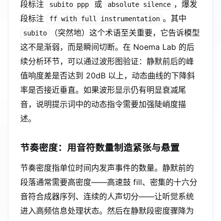
段标注
或
，爆发
subito ppp
absolute silence
段标注
。其中
ff with full instrumentation
（突然地）这个术语至关重要，它告诉模型
subito
这不是渐弱，而是瞬间切断。在 Noema Lab 的后
续分析环节，可以通过波形图验证：静默前后的峰
值响度差是否达到 20dB 以上，动态曲线的下降斜
率是否接近垂直。如果波形显示仍有明显衰减尾
音，说明提示词中的动态指令需要加强陡峭度描
述。
节奏密度：用音符数量制造紧张与悬置
节奏密度指单位时间内发声事件的数量。静默前的
段落通常需要高密度——高速鼓 fill、密集的十六分
音符合成器序列、连续的人声切分——让听觉系统
进入高频信息处理状态。然后在静默段密度骤降为