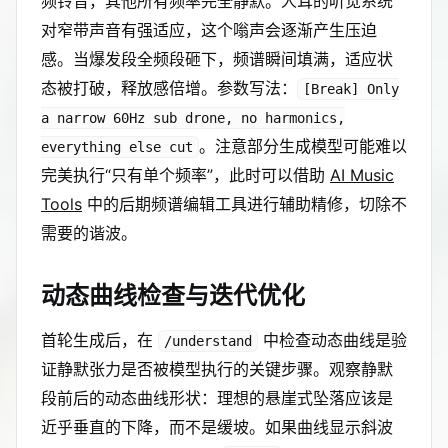
频铃音，其他所有频率完全静默。人耳的听觉系统
对窄带声音有强适应，这个嗡声会逐渐产生压迫
感。当爆发段全频段砸下，频谱瞬间填满，适应状
态被打破，释放感倍增。参数写法：
[Break] Only
a narrow 60Hz sub drone, no harmonics,
。注意部分生成模型可能难以
everything else cut
完美执行“只有单个频率”，此时可以借助
AI Music
Tools
中的后期频谱编辑工具进行辅助精修，切除不
需要的谐波。
动态曲线检查与迭代优化
首轮生成后，在
中检查动态曲线是验
/understand
证静默张力是否被模型执行的关键步骤。观察静默
段前后的动态曲线形状：理想的悬崖式坠落应该是
近乎垂直的下降，而不是缓坡。如果曲线显示斜波