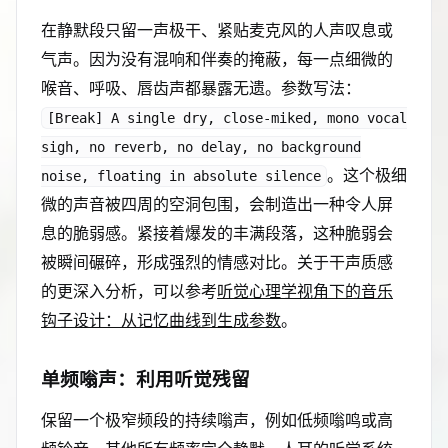
在静默段只留一声极干、紧贴麦克风的人声叹息或
气声。因为没有混响和伴奏的掩蔽，每一点细微的
喉音、呼吸、唇齿声都暴露无遗。参数写法：
[Break] A single dry, close-miked, mono vocal
sigh, no reverb, no delay, no background
。这个极细
noise, floating in absolute silence
微的声音被四周的空洞包围，会制造出一种令人屏
息的脆弱感。紧接着爆发的丰满段落，这种脆弱会
被瞬间碾碎，形成强烈的情感对比。关于干声质感
的更深入分析，可以参考
听觉心理学视角下的音乐
钩子设计：从记忆曲线到生成参数
。
单频嗡声：利用听觉残留
保留一个极窄频段的持续嗡声，例如低频嗡鸣或高