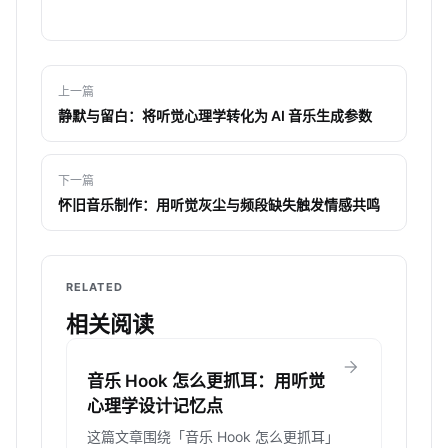
上一篇
静默与留白：将听觉心理学转化为 AI 音乐生成参数
下一篇
怀旧音乐制作：用听觉灰尘与频段缺失触发情感共鸣
RELATED
相关阅读
arrow_forward
音乐 Hook 怎么更抓耳：用听觉
心理学设计记忆点
这篇文章围绕「音乐 Hook 怎么更抓耳」