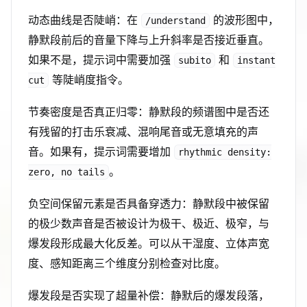
动态曲线是否陡峭：在
的波形图中，
/understand
静默段前后的音量下降与上升斜率是否接近垂直。
如果不是，提示词中需要加强
和
subito
instant
等陡峭度指令。
cut
节奏密度是否真正归零：静默段的频谱图中是否还
有残留的打击乐衰减、混响尾音或无意填充的声
音。如果有，提示词需要增加
rhythmic density:
。
zero, no tails
负空间保留元素是否具备穿透力：静默段中被保留
的极少数声音是否被设计为极干、极近、极窄，与
爆发段形成最大化反差。可以从干湿度、立体声宽
度、感知距离三个维度分别检查对比度。
爆发段是否实现了超量补偿：静默后的爆发段落，