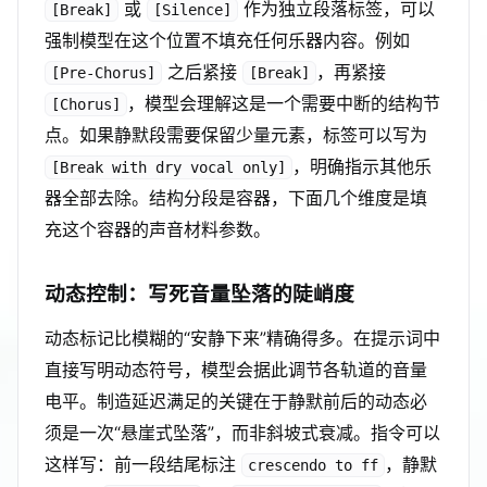
或
作为独立段落标签，可以
[Break]
[Silence]
强制模型在这个位置不填充任何乐器内容。例如
之后紧接
，再紧接
[Pre-Chorus]
[Break]
，模型会理解这是一个需要中断的结构节
[Chorus]
点。如果静默段需要保留少量元素，标签可以写为
，明确指示其他乐
[Break with dry vocal only]
器全部去除。结构分段是容器，下面几个维度是填
充这个容器的声音材料参数。
动态控制：写死音量坠落的陡峭度
动态标记比模糊的“安静下来”精确得多。在提示词中
直接写明动态符号，模型会据此调节各轨道的音量
电平。制造延迟满足的关键在于静默前后的动态必
须是一次“悬崖式坠落”，而非斜坡式衰减。指令可以
这样写：前一段结尾标注
，静默
crescendo to ff