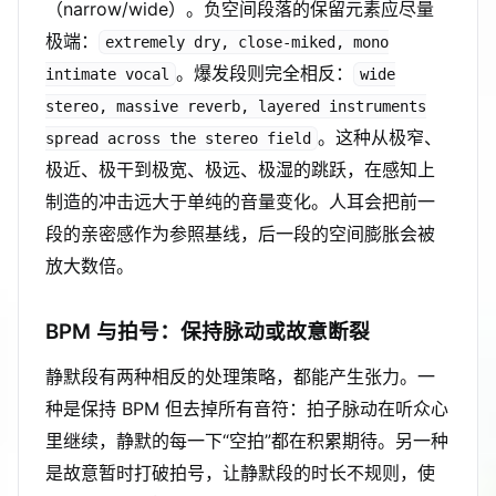
（narrow/wide）。负空间段落的保留元素应尽量
极端：
extremely dry, close-miked, mono
。爆发段则完全相反：
intimate vocal
wide
stereo, massive reverb, layered instruments
。这种从极窄、
spread across the stereo field
极近、极干到极宽、极远、极湿的跳跃，在感知上
制造的冲击远大于单纯的音量变化。人耳会把前一
段的亲密感作为参照基线，后一段的空间膨胀会被
放大数倍。
BPM 与拍号：保持脉动或故意断裂
静默段有两种相反的处理策略，都能产生张力。一
种是保持 BPM 但去掉所有音符：拍子脉动在听众心
里继续，静默的每一下“空拍”都在积累期待。另一种
是故意暂时打破拍号，让静默段的时长不规则，使