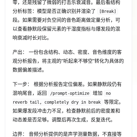
零，还是残留了微弱的打击乐衰减音。最后看结构
分析标签：模型是否正确识别并渲染了
[Break]
段。如果需要对负空间的音色距离做定量分析，可
以查看静默段保留元素的干湿度指标与爆发段的混
响衰减时长对比。
产出： 一份包含结构、动态、密度、音色维度的客
观分析报告，将主观的“听起来不够空”转化为具体的
数据偏差描述。
下一步： 根据分析报告定位偏差。如果静默段仍有
混响尾音，返回
增加
/prompt-optimize
no
等限定。
reverb tail, completely dry in break
如果爆发段冲击力不足，检查静默前后的密度差和
动态差是否足够。调整后再次生成，反复迭代。
边界： 音频分析提供的是声学测量数据，不直接等