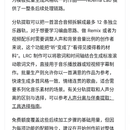
为模板批量生成风格统一的作品——Noema Lab 提
供了一整条后续处理链路。
分轨提取可以把一首混合音频拆解成最多 12 条独立
乐器轨，对于想要学习编曲思路、做 Remix 或者为
视频配乐时需要调整人声和背景音量比例的创作者
来说，这个功能把“听”变成了“看得见摸得着的材
料”。LRC 制作可以将歌词和时间轴结合生成标准滚
动歌词文件，直接用于音乐播放器或短视频字幕制
作。批量生产则允许你以一首满意的作品为参考，
快速生成多首风格一致、情绪连贯的歌曲，适合需
要系列化音乐素材的场景。有关分轨提取和人声分
离的区别与选择，可以参考
人声分离与伴奏提取：
工具选择指南
。
免费额度覆盖这些后续加工步骤的基础用量，但因
为每项功能的配额独立，建议在开始创作前对整体