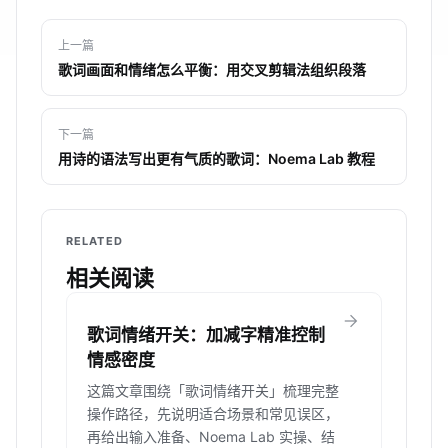
上一篇
歌词画面和情绪怎么平衡：用交叉剪辑法组织段落
下一篇
用诗的语法写出更有气质的歌词：Noema Lab 教程
RELATED
相关阅读
arrow_forward
歌词情绪开关：加减字精准控制
情感密度
这篇文章围绕「歌词情绪开关」梳理完整
操作路径，先说明适合场景和常见误区，
再给出输入准备、Noema Lab 实操、结