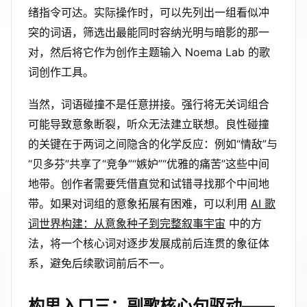
绪指令可达。实际操作时，可以先列出一组看似冲
突的词语，筛选出最能同时容纳光明与暗影的那一
对，然后将它作为创作主题输入 Noema Lab 的歌
词创作工具。
当然，词语碰撞不是任意拼接。强行将无关词组合
可能导致意象断裂，听众无法建立联想。良性碰撞
的关键在于两词之间隐含的化学反应：例如“情敌”与
“贝多芬”共享了“竞争”“嫉妒”“优雅的痛苦”这些中间
地带。创作者需要凭借直觉和试错寻找那个中间地
带。如果对词组的意象拓展有困难，可以利用
AI 歌
词世界构建：从意象种子到完整叙事宇宙
中的方
法，将一个核心词对逐步发展成前后连贯的象征体
系，避免后续歌词前后不一。
构思入口三：副歌核心句驱动——