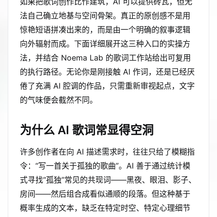
如果把歌词创作比作建筑，AI 可以提供砖瓦，但无
法自己确立地基与空间骨架。真正的原创感不是用
惊艳短语拼凑出来的，而是由一个明确的叙事逻辑
向外辐射而成。下面详细展开这三种入口的实操方
法，并结合 Noema Lab 的歌词工作站给出可复用
的执行路径。无论你是刚接触 AI 作词，还是已经厌
倦了充满 AI 腔调的作品，只需重新审视起点，文字
的气味便会截然不同。
为什么 AI 歌词常显得空洞
许多创作者在向 AI 描述需求时，往往只给了模糊指
令：“写一首关于孤独的歌曲”。AI 善于通过统计模
式寻找“孤独”常见的共现词——黑夜、眼泪、影子、
房间——然后组合成看似通顺的段落。但这种基于
概率生成的文本，缺乏在特定时空、特定心理细节