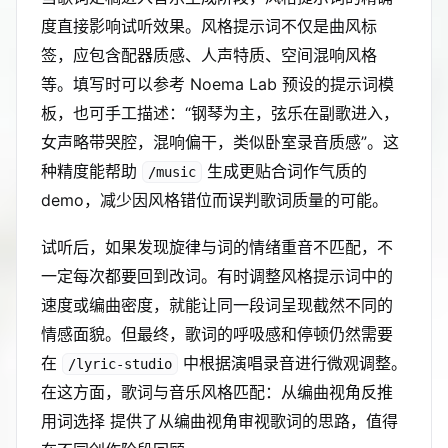
度直接影响试听效果。风格提示词不仅是曲风标
签，应包含配器质感、人声特质、空间混响风格
等。填写时可以参考 Noema Lab 预设的提示词模
板，也可手工描述：“钢琴为主，弦乐在副歌进入，
女声略带哭腔，混响偏干，类似卧室录音质感”。这
种精度能帮助
生成更贴合词作气质的
/music
demo，减少因风格错位而误判歌词质量的可能。
试听后，如果发现旋律与词的情绪重音不匹配，不
一定每次都要回到改词。有时调整风格提示词中的
速度或编曲密度，就能让同一段词呈现截然不同的
情感面貌。但最终，歌词的呼吸感和停顿仍然需要
在
中根据演唱录音进行微观调整。
/lyric-studio
在这方面，歌词与音乐风格匹配：从编曲视角反推
用词选择 提供了从编曲视角审视歌词的思路，值得