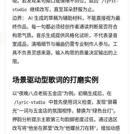
吸。若发现某句拗口或情绪不到位，返回
/lyric-
继续改写，直至耳朵舒服为止。
studio
边界： AI 生成的草稿为辅助材料，不能直接视为最
终作品，每一句都必须经创作者通读判断是否符合
构思气质。音乐生成提供风格化试听，不代表录音
室成品，演唱细节与编曲仍需专业制作人参与。工
具不负责灵感来源，输入构思的质量决定输出的上
限。
场景驱动型歌词的打磨实例
以“夜晚八点老街五金店”为例。初稿生成后，在
中首先使用词义检查，发现“屏幕
/lyric-studio
光”一词与五金店的氛围相悖，替换为“绿色台灯”。
押韵分析提示主歌第三句韵脚密度过低，通过选区
改写将“他坐在那里”改为“他螺丝刀在转”，增加动感