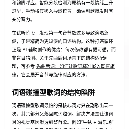
和韵脚呼应。智能分段检测到原稿有一段情绪上升
过早，手动将其移入导歌位置，确保副歌爆发时有
充分蓄力。
在试听阶段，发现第一句音节数过多导致演唱急
促，于是精简为更短促的口语结构。这种打磨循环
正是 AI 辅助创作的优势：每次修改都有据可循，而
非盲目猜测。关于先曲后词场景下的结构适配问
题，可参考
先曲后词：如何让歌词精准嵌入既有旋
律
，它会展开音节与旋律对应的方法。
词语碰撞型歌词的结构陷阱
词语碰撞型歌词最怕的是核心词对只在副歌出现一
次，其余部分又落回陈词滥调。解决方法是让该词
对的视觉基因渗透到整首歌。例如“生锈 + 游乐场”