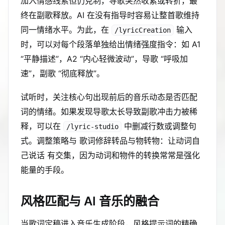
加入情感线索但仍克制，导歌突然收紧或转折，最
终在副歌释放。AI 在没有指导时容易让整首歌维持
同一情绪水平。为此，在
输入
/lyricCreation
时，可以对每个段落单独给出情绪强度指令：如 A1
“平静描述”，A2 “内心轻微波动”，导歌 “呼吸加
速”，副歌 “彻底释放”。
试听时，关注核心句出现前后的音乐动态是否匹配
词的情绪。如果发现导歌太长导致副歌冲击力被稀
释，可以在
中删减行数或调整句
/lyric-studio
式。调整策略与 歌词修辞转品与物转物：让动词自
己说话 有交集，因为动词和物件的转换常常是强化
能量的手段。
风格匹配与 AI 音乐的融合
当歌词定稿进入音乐生成阶段，风格提示词的精确