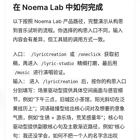
在 Noema Lab 中如何完成
以下按照 Noema Lab 产品路径，完整演示从构思
到音乐试听的流程。你选择的构思入口不同，输入
内容会有差异，但工具链的调用方式一致。
入口：
或
获取初
/lyricCreation
/oneclick
稿，再进入
精细打磨，最后用
/lyric-studio
进行演唱验证。
/music
输入： 进入
后，按你的构思入口
/lyricCreation
分别填写：场景驱动型提供具体空间画面与感官细
节，例如“下午三点，旧城区小茶馆，阳光斜切在泛
黄挂历上”；词语碰撞型给出核心词对及想要的意象
气质，例如“生锈 + 游乐场，荒芜感童年”；核心句
驱动型提供副歌核心句及主歌渐近路径，例如“核心
句：我还没学会，如何不把一个人的名字念出叹