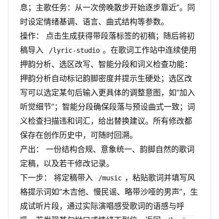
息；主歌任务：从一次傍晚散步开始逐步靠近”。同
时设定情绪基调、语言、曲式结构等参数。
操作： 点击生成获得带段落标签的初稿；随后将初
稿导入
。在歌词工作站中连续使用
/lyric-studio
押韵分析、选区改写、智能分段和词义检查功能：
押韵分析自动标记韵脚密度并提示生硬处；选区改
写可以选定某句后输入更具体的调整意图，如“加入
听觉细节”；智能分段确保段落与预设曲式一致；词
义检查扫描违和词汇，给出替换建议。所有修改都
保存在创作历史中，可随时回溯。
产出： 一份结构合规、意象统一、韵脚自然的歌词
定稿，以及若干修改记录。
下一步： 将定稿带入
，粘贴歌词并填写风
/music
格提示词如“木吉他、慢民谣、略带沙哑的男声”，生
成试听片段，通过实际演唱感受歌词的语感与呼