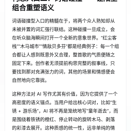
组合重塑语义
词语碰撞型入口的精髓在于，将两个众人熟知却从
未被并置的词汇强行联结。这种碰撞一旦成立，会
在听众脑海瞬间打开一个全新的意象世界。“红尘客
栈”“木马城市”“情敌贝多芬”都是经典例子：每一个组
合都让人感到既意外又合理，整首歌的气质便随之
固定下来。创作者无须提前构思完整的叙事线，只
要找到那对充满张力的词，其他的场景和情感便会
自然地向它靠拢。
这种方法对 AI 写作尤其有价值，因为它提供了一个
高密度的语义锚点。当用户给出核心词对，比如“生
锈 + 游乐场”，AI 将不再是笼统地写“童年逝去”，而
是围绕着铁锈的橙红、停止转动的旋转木马、剥落
的彩漆去展开。这种质感的统一性，远非单纯的情