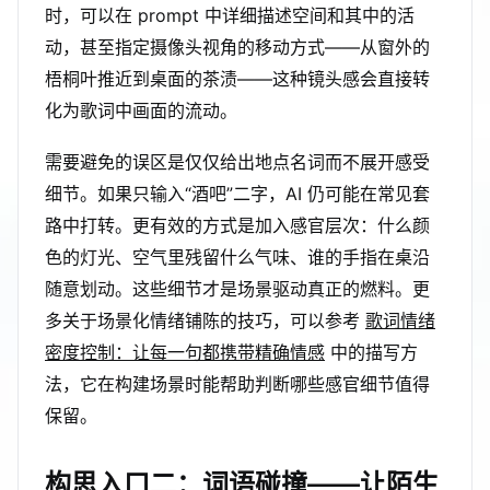
时，可以在 prompt 中详细描述空间和其中的活
动，甚至指定摄像头视角的移动方式——从窗外的
梧桐叶推近到桌面的茶渍——这种镜头感会直接转
化为歌词中画面的流动。
需要避免的误区是仅仅给出地点名词而不展开感受
细节。如果只输入“酒吧”二字，AI 仍可能在常见套
路中打转。更有效的方式是加入感官层次：什么颜
色的灯光、空气里残留什么气味、谁的手指在桌沿
随意划动。这些细节才是场景驱动真正的燃料。更
多关于场景化情绪铺陈的技巧，可以参考
歌词情绪
密度控制：让每一句都携带精确情感
中的描写方
法，它在构建场景时能帮助判断哪些感官细节值得
保留。
构思入口二：词语碰撞——让陌生