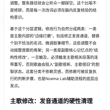
调整，整条路径就会让听众一脚踩空。这个比喻不
是修辞，而是每一次改词必须在脑内反复核验的结
构意识。
基于这个分层逻辑，修改行为自然分成两类：一类
是主歌内部的“边缘打磨”，包括修正发音通道、替换
个别不恰当的名词、微调叙事细节，这些调整不会
动摇整首歌的骨架；另一类是副歌核心记忆点的“结
构性修改”，一旦触及，必须触发主歌相关段落的连
带重写，否则歌曲会陷入“副歌很新、主歌很旧”的割
裂状态。这套分类不依赖灵感，而依赖可被反复执
行的判断步骤，也是Noema Lab辅助流程的底层出
发点。
主歌修改：发音通道的硬性清理