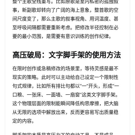
整个主歌全线重写。比如原歌是室内私密的孤独叙
事，新副歌却转向了广阔的海上意象，整首歌的空
间尺度变了，那么主歌的叙事视角、用词温度、甚
至呼吸间隔都需要重新考虑。把修改半径控制在必
要的最小范围，是需要有意识训练的创作纪律。
高压破局：文字脚手架的使用方法
在限时创作或急稿修改的场景里，等待灵感是最不
现实的策略。此时可以主动给自己设定一个限制性
句式规律，比如所有排比句都以“一”开头，形成“一
口粮、一张床、一面墙、一扇窗”这类文字脚手架。
这个物理层面的限制能瞬间降低构思摩擦，把大脑
从无限的选项中解放出来，反而更容易写出质量稳
定的内容。