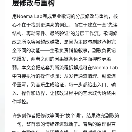
层修改与重构
用Noema Lab完成专业歌词的分层修改与重构，核
心不在于找到更漂亮的词汇，而在于建立一套“先读
结构、再动零件、最终验证”的分层工作流。歌词修
改之所以容易越改越散，是因为主歌与副歌承担完
全不同的功能——主歌负责铺垫叙事，副歌负责记
忆爆发，两者之间的因果链条远比字面押韵更脆
弱。本文会把这套判断流程拆解成可在Noema Lab
中直接执行的操作步骤：从发音通道清理、副歌连
带重写，到音乐生成验证，每一步都给出入口、输
入、操作和边界，让修改过程中的艺术取舍始终由
你掌控。
许多创作者把修改等同于“换个词”，结果改完副歌第
一句，整首歌的情绪递进就断了。背后的原理很直