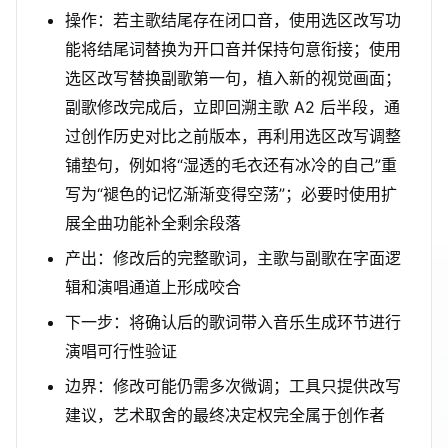
操作：若主歌结尾存在闭口音，使用选区改写功
能将结尾词替换为开口音并保持句意衔接；使用
选区改写替换副歌第一句，植入新的视觉画面；
副歌修改完成后，立即回溯主歌 A2 后半段，通
过创作历史对比之前版本，再利用选区改写调整
铺垫句，例如将“湿透的毛衣还有冰冷的自己”重
写为“褪色的记忆渐渐变得空荡”；必要时使用扩
展全曲功能补全剩余段落
产出：修改后的完整歌词，主歌与副歌在字面逻
辑和演唱通道上形成咬合
下一步：将确认后的歌词带入音乐生成环节进行
演唱可行性验证
边界：修改可能仍需多次微调；工具只提供改写
建议，艺术取舍的最终决定权完全属于创作者