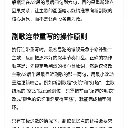
般锁定在A2段的最后四句到六句，目的是重新建立
因果关系，让主歌的画面暗示能精准导向新副歌的
核心意象，而不是让两段各自为政。
副歌连带重写的操作原则
执行连带重写时，最容易犯的错误是急于修补整个
主歌，反而把原本好的叙事节奏打乱。正确的操作
顺序是：先锁定新副歌的核心意象词，然后仅修改
主歌A2后半段最靠近副歌的那一两句，用最小改动
重建逻辑咬合。例如新副歌是“夜航”和“灯塔”，主歌
结尾的“空荡”就已经到位，只需把前面“湿透的毛衣”
改成“褪色的记忆渐渐变得空荡”，就能完成铺垫闭
环。
只有在极少数的情况下，副歌记忆点的替换会要求