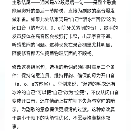
主歌结尾——通常是A2段最后一句——是整个歌曲
能量爬升的最后一节阶梯，直接为副歌的高音爆发
做准备。如果此处结束词是“自己”“泪水”“回忆”这类
闭口音（韵母为i、ü、ei等牙关紧闭的音），歌手的
发声腔体在高音区会被强行卡窄，出现字音不通、
听感憋闷的问题。这种现象在录音棚里尤其明显，
随便修音都无法掩盖物理层面的不顺畅。
修改这类结尾句，选择的新词必须同时满足三个条
件：保持句意连贯、维持押韵、确保韵母为开口音
（a、o、e等韵尾）。举例来说，“湿透的毛衣还有
冰冷的自己”可以把“自己”改为“空荡”，不仅从闭口音
变成开口音，还在情绪上提前埋下失落与空旷的暗
示，为副歌的意象提供更顺滑的过渡。这种修改属
于最小干预下的功能性优化，不需要推翻整体叙
事。