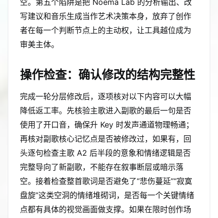
空。第五个陷阱是把 Noema Lab 的分析输出、改
写建议和音乐生成当作艺术决策本身，放弃了创作
者在每一个判断节点上的主动权，让工具越位成为
审美主体。
操作检查：确认修改的结构完整性
完成一轮分层修改后，逐项核对以下内容可以大幅
降低返工率。先核验主歌进入副歌的最后一句是否
使用了开口音，确保升 Key 时发声通道物理畅通；
再核对副歌核心记忆点是否被修改过，如果有，回
头逐句检查主歌 A2 后半段的意象和情绪逻辑是否
完整导向了新副歌，不能存在叙事断层或暗示落
空。接着检查整首歌词是否避免了“悲伤蔓延”“寂寞
盘旋”这类空洞的情绪堆砌词，是否每一个关键情绪
点都有具体的视觉画面做支撑。如果在限时创作场