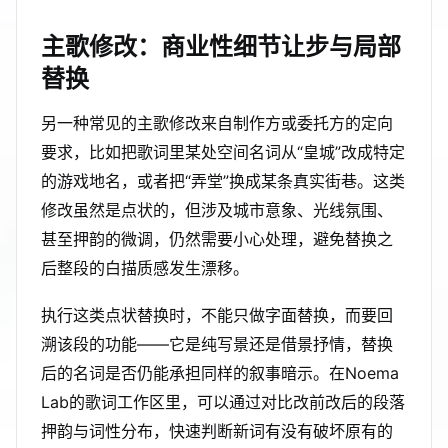
主歌修改：商业性细节让步与局部
替换
另一种常见的主歌修改来自制作方或委托方的定向
要求，比如把歌词里某处空间名词从“皇城”改成特定
的游戏地名，或者把“弄堂”换成某条真实街巷。这类
修改虽然是点状的，但涉及城市意象、光线氛围、
甚至押韵的微调，仍然需要小心处理，避免替换之
后整段的白描质感发生漂移。
执行这类点状替换时，不能只做字面替换，而要回
溯该段的功能——它是纯写景还是借景抒情，替换
后的名词是否仍能承担同样的叙事暗示。在Noema
Lab的歌词工作区里，可以通过对比改前改后的段落
押韵与词性分布，快速判断新词有没有破坏原有的