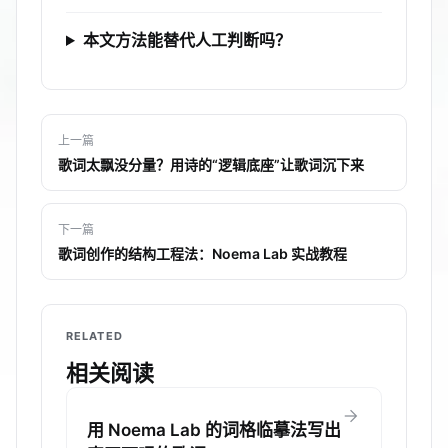
本文方法能替代人工判断吗？
上一篇
歌词太飘没分量？用诗的“逻辑底座”让歌词沉下来
下一篇
歌词创作的结构工程法：Noema Lab 实战教程
RELATED
相关阅读
arrow_forward
用 Noema Lab 的词格临摹法写出