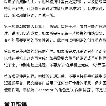
以电子合成器为主，说明风格描述需要更克制），以及情绪
得明亮轻快，可能是人声设定或情绪描述冲突）。有冲突时
风、乐器和情绪词，再试一版。
第三项是副歌是否有抓手。听完后暂停十秒，看自己能否复
述，说明记忆点成立；如果听完只记得一片模糊的情绪背景
奏可能需要更强的重复性设计。此时可以把副歌的创作重点
第四项是移动端的编辑便利性。如果听完发现歌词只有个别
以就在手机上改完再生成；如果需要大段重组歌词或重新构
记下来，转到电脑上处理。不要为了“在手机上完成一切”而
第五项是使用边界。初版验证通过后，不要直接把手机端生
短视频平台、提交给客户或用于任何公开传播的场景，仍需
使用许可。手机端 Generator 的角色是“方向测试器”，不是
常见错误