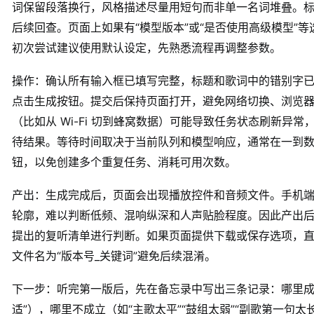
词保留段落换行，风格描述尽量用短句而非单一名词堆叠。标题
后续回查。页面上如果有“模型版本”或“是否使用高级模型”
初次尝试建议使用默认设定，先熟悉流程再调整参数。
操作：确认所有输入框已填写完整，标题和歌词中的错别字
点击生成按钮。提交后保持页面打开，避免网络切换、浏览
（比如从 Wi-Fi 切到蜂窝数据）可能导致任务状态刷新异
待结果。等待时间取决于当前队列和模型响应，通常在一到
钮，以免创建多个重复任务、消耗可用次数。
产出：生成完成后，页面会出现播放控件和音频文件。手机
轮廓，难以判断低频、混响纵深和人声贴脸程度。因此产出
提出的复听清单进行判断。如果页面提供下载或保存选项，
文件名为“版本号_关键词”避免后续混淆。
下一步：听完第一版后，先在备忘录中写出三条记录：哪里成立
适”），哪里不成立（如“主歌太平”“鼓组太弱”“副歌第一句