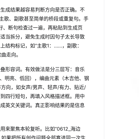
，生成结果越容易判断方向是否正确。不
出主歌、副歌甚至简单的桥段或重复句。手
写好、断句检查过一遍，再粘贴到生成页
句适当拆分，避免生成时因句子太长导致
上结构标记，如“主歌1：……，副歌：
歌曲走向。
堆叠形容词。有效做法是分三层写：音乐
离、明亮、低回），编曲元素（木吉他、钢
方向，如女声/男声、轻声/有力、贴近/
三到四行短句，再填入风格描述框。用中
译成英文关键词。真正影响结果的是信息
来聚焦本轮复听。比如“0612_海边
标。如果把所有创作问题全部塞进同一次生