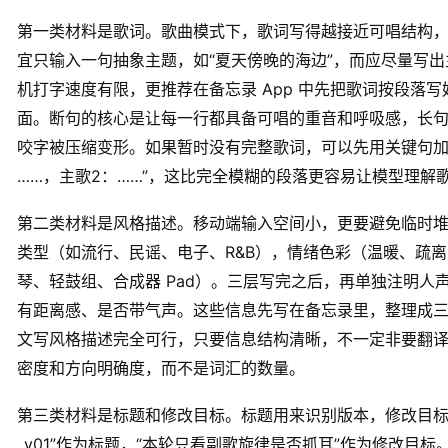
第一类材料是歌词。歌曲模式下，歌词写得越接近可唱结构
宜只输入一句抽象主题，如“夏天傍晚的海边”，而应尽量写
机打字速度有限，更推荐在备忘录 App 中先把歌词按段落
面。断句的核心是让每一行都具备可唱的重音和呼吸感，长
咬字被压缩变形。如果暂时没有完整歌词，可以先用关键句加
……，主歌2：……”，这比完全模糊的段落更容易让模型理解
第二类材料是风格描述。移动端输入空间小，更要避免临时
类型（如流行、民谣、电子、R&B），情绪色彩（温暖、疏
琴、轻鼓组、合成器 Pad）。三层写完之后，再单独注明人声
有距离感、是否带气声。这些信息先写在备忘录里，整理成
文写风格描述完全可行，只要信息结构清晰，不一定非要翻
密度和方向明确度，而不是词汇的数量。
第三类材料是标题和修改目标。标题用来识别版本，修改目标用
_v01”作为标题，“本轮只看副歌旋律是否抓耳”作为修改目