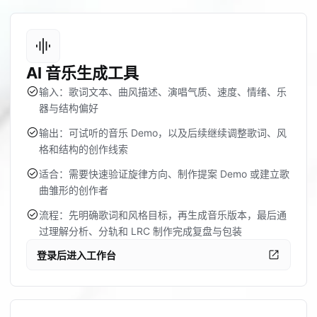
graphic_eq
AI 音乐生成工具
check_circle
输入：歌词文本、曲风描述、演唱气质、速度、情绪、乐
器与结构偏好
check_circle
输出：可试听的音乐 Demo，以及后续继续调整歌词、风
格和结构的创作线索
check_circle
适合：需要快速验证旋律方向、制作提案 Demo 或建立歌
曲雏形的创作者
check_circle
流程：先明确歌词和风格目标，再生成音乐版本，最后通
过理解分析、分轨和 LRC 制作完成复盘与包装
open_in_new
登录后进入工作台