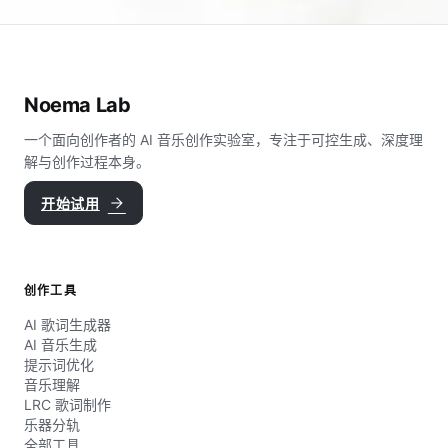
Noema Lab
一个面向创作者的 AI 音乐创作实验室，专注于可控生成、深度理
解与创作过程本身。
arrow_forward
开始试用
创作工具
AI 歌词生成器
AI 音乐生成
提示词优化
音乐理解
LRC 歌词制作
乐器分轨
全部工具