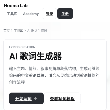
Noema Lab
Academy
工具库
登录
注册
chevron_right
chevron_right
首页
工具库
AI 歌词生成器
LYRICS CREATION
AI 歌词生成器
输入主题、情绪、叙事视角与段落结构，生成可继续
编辑的中文歌词草稿，适合从灵感启动到歌词精修的
创作流程。
arrow_forward
开始写词
查看写词教程