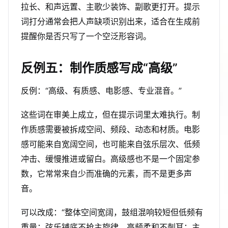
拉长、和声远置、主歌少装饰、副歌更打开。提示
词打分通常会把人声缺项识别出来，适合在生成前
提醒你是否只写了一个空泛形容词。
反例五：制作质感写成“高级”
反例：“高级、有质感、电影感、专业混音。”
这些词在审美上成立，但在提示词里太难执行。制
作质感需要被拆成空间、频段、动态和材质。电影
感可能来自宽阔空间，也可能来自弦乐层次、低频
冲击、缓慢推进或留白。高级感也不是一个固定参
数，它常常来自少而准确的元素，而不是更多声
音。
可以改成：“整体空间宽阔，鼓组混响较短但低频有
重量；弦乐铺底不抢主旋律，高频柔和不刺耳；主