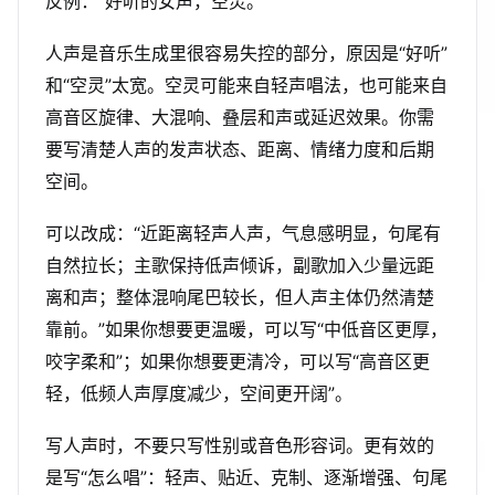
反例：“好听的女声，空灵。”
人声是音乐生成里很容易失控的部分，原因是“好听”
和“空灵”太宽。空灵可能来自轻声唱法，也可能来自
高音区旋律、大混响、叠层和声或延迟效果。你需
要写清楚人声的发声状态、距离、情绪力度和后期
空间。
可以改成：“近距离轻声人声，气息感明显，句尾有
自然拉长；主歌保持低声倾诉，副歌加入少量远距
离和声；整体混响尾巴较长，但人声主体仍然清楚
靠前。”如果你想要更温暖，可以写“中低音区更厚，
咬字柔和”；如果你想要更清冷，可以写“高音区更
轻，低频人声厚度减少，空间更开阔”。
写人声时，不要只写性别或音色形容词。更有效的
是写“怎么唱”：轻声、贴近、克制、逐渐增强、句尾