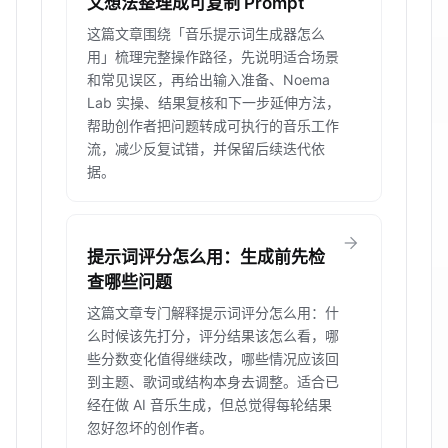
文想法整理成可复制 Prompt
这篇文章围绕「音乐提示词生成器怎么
用」梳理完整操作路径，先说明适合场景
和常见误区，再给出输入准备、Noema
Lab 实操、结果复核和下一步延伸方法，
帮助创作者把问题转成可执行的音乐工作
流，减少反复试错，并保留后续迭代依
据。
arrow_forward
提示词评分怎么用：生成前先检
查哪些问题
这篇文章专门解释提示词评分怎么用：什
么时候该先打分，评分结果该怎么看，哪
些分数变化值得继续改，哪些情况应该回
到主题、歌词或结构本身去调整。适合已
经在做 AI 音乐生成，但总觉得每轮结果
忽好忽坏的创作者。