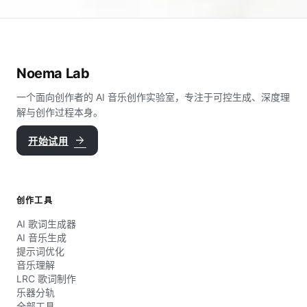
Noema Lab
一个面向创作者的 AI 音乐创作实验室，专注于可控生成、深度理
解与创作过程本身。
arrow_forward
开始试用
创作工具
AI 歌词生成器
AI 音乐生成
提示词优化
音乐理解
LRC 歌词制作
乐器分轨
全部工具