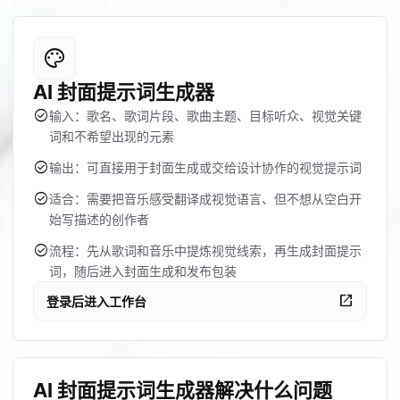
palette
AI 封面提示词生成器
check_circle
输入：歌名、歌词片段、歌曲主题、目标听众、视觉关键
词和不希望出现的元素
check_circle
输出：可直接用于封面生成或交给设计协作的视觉提示词
check_circle
适合：需要把音乐感受翻译成视觉语言、但不想从空白开
始写描述的创作者
check_circle
流程：先从歌词和音乐中提炼视觉线索，再生成封面提示
词，随后进入封面生成和发布包装
open_in_new
登录后进入工作台
AI 封面提示词生成器解决什么问题